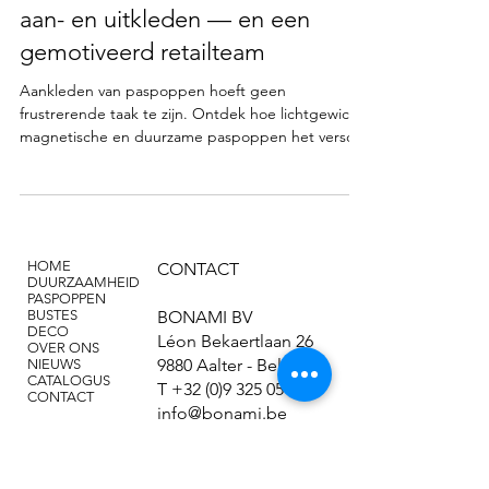
aan- en uitkleden — en een
gemotiveerd retailteam
Aankleden van paspoppen hoeft geen
frustrerende taak te zijn. Ontdek hoe lichtgewicht,
magnetische en duurzame paspoppen het verschil
maken in visual merchandising.
HOME
CONTACT
DUURZAAMHEID
PASPOPPEN
BUSTES
BONAMI BV
DECO
Léon Bekaertlaan 26
OVER ONS
9880 Aalter - België
NIEUWS
CATALOGUS
T
+32 (0)9 325 05 13
CONTACT
info@bonami.be
FAQ
Privacy Policy
Disclaimer