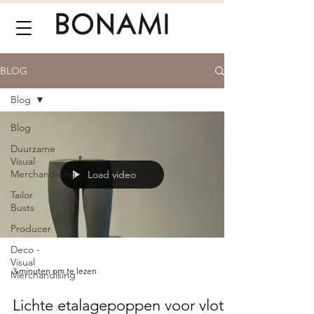
BLOG
Blog
Blog
Duurzame
Visual
Merchandising
Load video
Tailor
Busts
Producer
Deco -
Visual
3 minuten om te lezen
Merchandising
Lichte etalagepoppen voor vlot