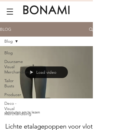
BLOG
Blog
Blog
Duurzame
Visual
Merchandising
Load video
Tailor
Busts
Producer
Deco -
Visual
3 minuten om te lezen
Merchandising
Lichte etalagepoppen voor vlot