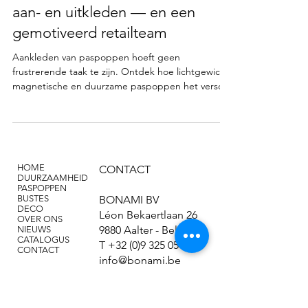
aan- en uitkleden — en een
gemotiveerd retailteam
Aankleden van paspoppen hoeft geen
frustrerende taak te zijn. Ontdek hoe lichtgewicht,
magnetische en duurzame paspoppen het verschil
maken in visual merchandising.
HOME
CONTACT
DUURZAAMHEID
PASPOPPEN
BUSTES
BONAMI BV
DECO
Léon Bekaertlaan 26
OVER ONS
9880 Aalter - België
NIEUWS
CATALOGUS
T
+32 (0)9 325 05 13
CONTACT
info@bonami.be
FAQ
Privacy Policy
Disclaimer