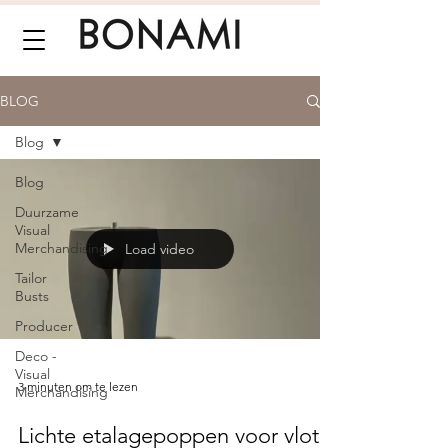
BLOG
Blog
Blog
Duurzame
Visual
Merchandising
Load video
Tailor
Busts
Producer
Deco -
Visual
3 minuten om te lezen
Merchandising
Lichte etalagepoppen voor vlot