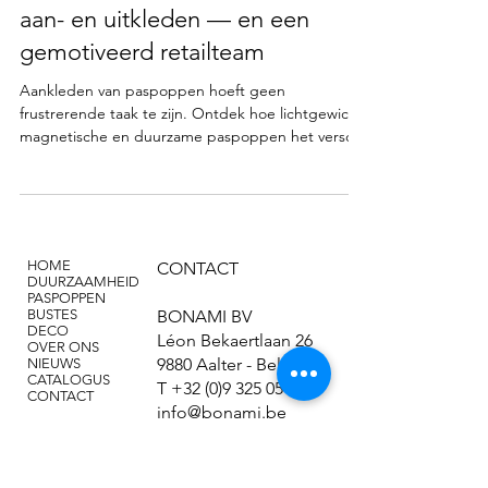
aan- en uitkleden — en een
gemotiveerd retailteam
Aankleden van paspoppen hoeft geen
frustrerende taak te zijn. Ontdek hoe lichtgewicht,
magnetische en duurzame paspoppen het verschil
maken in visual merchandising.
HOME
CONTACT
DUURZAAMHEID
PASPOPPEN
BUSTES
BONAMI BV
DECO
Léon Bekaertlaan 26
OVER ONS
9880 Aalter - België
NIEUWS
CATALOGUS
T
+32 (0)9 325 05 13
CONTACT
info@bonami.be
FAQ
Privacy Policy
Disclaimer