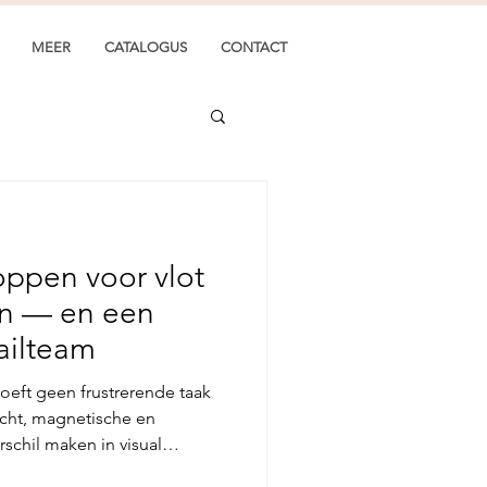
MEER
CATALOGUS
CONTACT
oppen voor vlot
en — en een
ailteam
eft geen frustrerende taak
icht, magnetische en
chil maken in visual