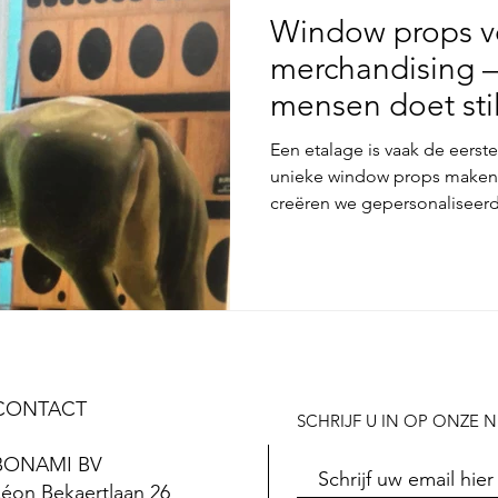
Window props vo
merchandising —
mensen doet sti
Een etalage is vaak de eerste
unieke window props maken d
creëren we gepersonaliseerd
beertjes, unicorns of bustes 
maken. Ze zijn niet alleen e
verlengstuk van je merkidenti
team is alles mogelijk: van s
showstoppers die jouw merk 
winkelstraat.
CONTACT
SCHRIJF U IN OP ONZE 
BONAMI BV
Léon Bekaertlaan 26