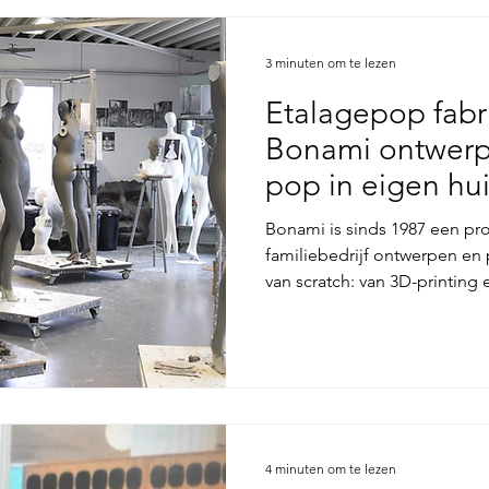
3 minuten om te lezen
Etalagepop fabr
Bonami ontwerp
pop in eigen hu
Bonami is sinds 1987 een pr
familiebedrijf ontwerpen en
van scratch: van 3D-printing 
kleur, make-up en pruiken. 
wereldniveau bieden wij kwalit
gaat dan handel alleen.
4 minuten om te lezen