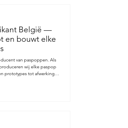
ikant België —
t en bouwt elke
is
oducent van paspoppen. Als
 produceren wij elke paspop
en prototypes tot afwerking in
Met collecties én maatwerk op
eit en creativiteit die verder