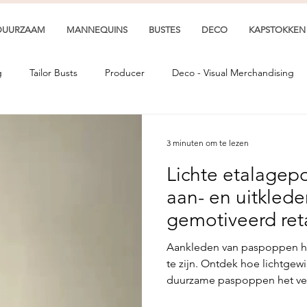
DUURZAAM
MANNEQUINS
BUSTES
DECO
KAPSTOKKEN
g
Tailor Busts
Producer
Deco - Visual Merchandising
3 minuten om te lezen
Lichte etalagep
aan- en uitkled
gemotiveerd ret
Aankleden van paspoppen ho
te zijn. Ontdek hoe lichtgew
duurzame paspoppen het vers
merchandising.