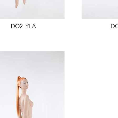
DQ2_YLA
DQ