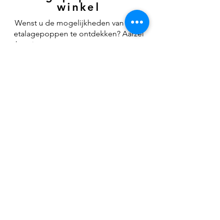
winkel
Wenst u de mogelijkheden van onze
etalagepoppen te ontdekken? Aarzel
dan niet om contact op te nemen met
het Bonami team, ons bedrijf
gevestigd in België. Vul het online
contactformulier
in, stuur een e-mail
naar
info@bonami.be
of bel ons op het
nummer
+32(0)93250513
. Vertel ons al
uw wensen en geniet zelf van de
schoonheid van onze etalagepoppen.
Catalogus downloaden
HOME
CONTACT
DUURZAAMHEID
PASPOPPEN
BUSTES
BONAMI BV
DECO
Léon Bekaertlaan 26
OVER ONS