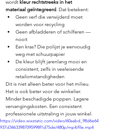
wordt 
kleur rechtstreeks in het 
materiaal geïntegreerd
. Dat betekent:
Geen verf die verwijderd moet 
worden voor recycling
Geen afbladderen of schilferen — 
nooit
Een kras? Die polijst je eenvoudig 
weg met schuurpapier
De kleur blijft jarenlang mooi en 
consistent, zelfs in veeleisende 
retailomstandigheden
Dit is niet alleen beter voor het milieu. 
Het is ook beter voor de winkelier. 
Minder beschadigde poppen. Lagere 
vervangingskosten. Een consistent 
professionele uitstraling in jouw winkel.
https://video.wixstatic.com/video/60aabd_98d6e64
937d34633987095998f1d75de/480p/mp4/file.mp4