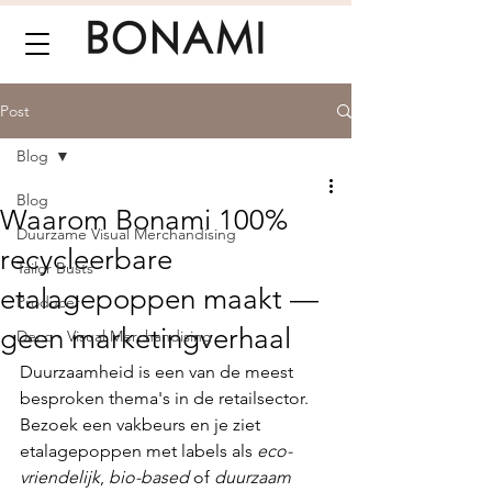
Post
Blog
Blog
Waarom Bonami 100%
Duurzame Visual Merchandising
recycleerbare
Tailor Busts
etalagepoppen maakt —
Producer
geen marketingverhaal
Deco - Visual Merchandising
Duurzaamheid is een van de meest 
besproken thema's in de retailsector. 
Bezoek een vakbeurs en je ziet 
etalagepoppen met labels als 
eco-
vriendelijk
, 
bio-based
 of 
duurzaam 