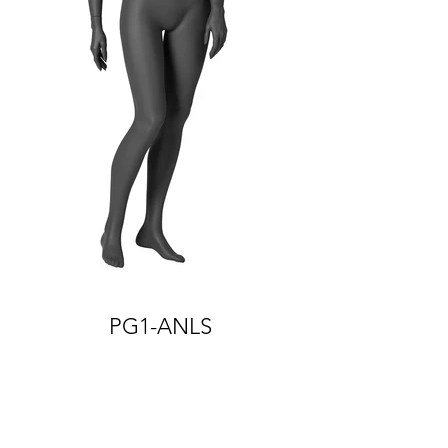
PG1-ANLS