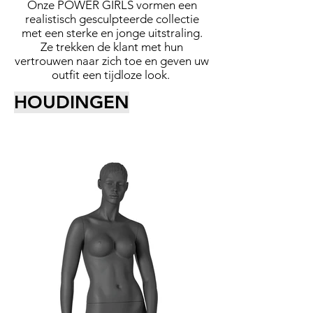
Onze POWER GIRLS vormen een
realistisch gesculpteerde collectie
met een sterke en jonge uitstraling.
Ze trekken de klant met hun
vertrouwen naar zich toe en geven uw
outfit een tijdloze look.
HOUDINGEN