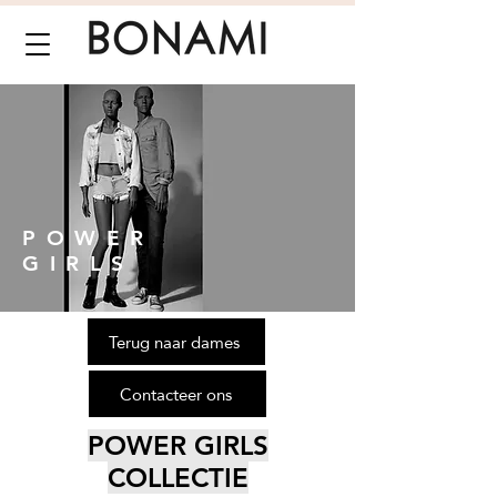
POWER
GIRLS
Terug naar dames
Contacteer ons
POWER GIRLS
COLLECTIE