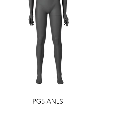
PG5-ANLS